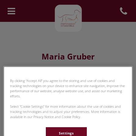
Open con
Homepage Tierarzt Rosenheim
Maria Gruber
By clicking “Accept All” you agree to the storing and use of cookies and
TIERARZT-TEAM
tracking technologies on your device to enhance site navigation, improve the
performance of our website, analyse website use, and assist our marketing
efforts.
Select “Cookie Settings” for more information about the use of cookies and
tracking technologies and to adjust your preferences. More information is
available in our Privacy Notice and Cookie Policy.
Settings